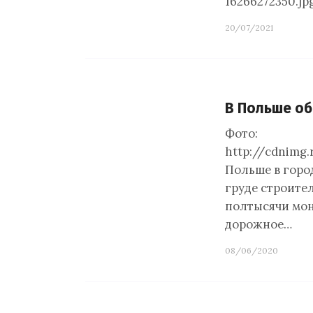
16266272350.j
20/07/2021
В Польше о
Фото:
http://cdnimg
Польше в горо
груде строите
полтысячи мон
дорожное…
08/06/2020