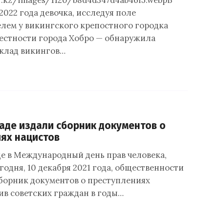
ur.kz/images/1120/b8d4d347d4ab46f5.webpВ
022 года девочка, исследуя поле
лем у викингского крепостного городка
рестности города Хобро — обнаружила
клад викингов…
аде издали сборник документов о
ях нацистов
е в Международный день прав человека,
одня, 10 декабря 2021 года, общественности
борник документов о преступлениях
ив советских граждан в годы…