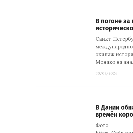
В погоне за
исторической
Санкт-Петербу
международной 
экипаж истори
Монако на ана
30/07/2024
В Дании обн
времён коро
Фото: