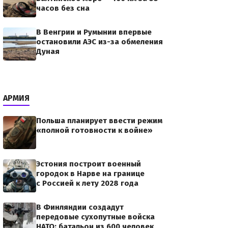
часов без сна
В Венгрии и Румынии впервые
остановили АЭС из-за обмеления
Дуная
АРМИЯ
Польша планирует ввести режим
«полной готовности к войне»
Эстония построит военный
городок в Нарве на границе
с Россией к лету 2028 года
В Финляндии создадут
передовые сухопутные войска
НАТО: батальон из 600 человек