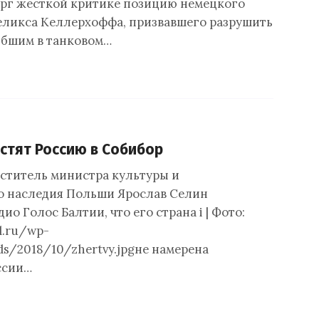
рг жесткой критике позицию немецкого
ликса Келлерхоффа, призвавшего разрушить
ибшим в танковом…
стят Россию в Собибор
еститель министра культуры и
о наследия Польши Ярослав Селин
ио Голос Балтии, что его страна i | Фото:
l.ru/wp-
ds/2018/10/zhertvy.jpgне намерена
ссии…