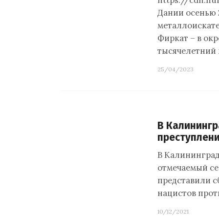
https://cdn.n
Дании осенью 2
металлоискате
Фиркат – в ок
тысячелетний 
25/04/2023
В Калинингр
преступлени
В Калининград
отмечаемый сег
представили с
нацистов прот
10/12/2021