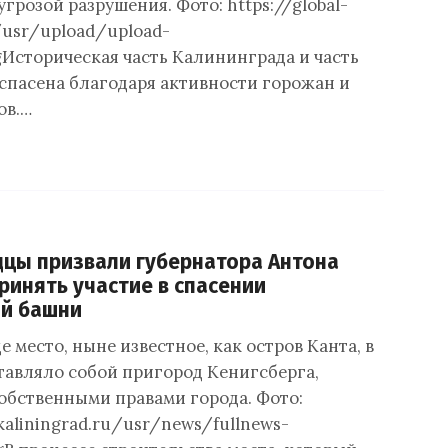
угрозой разрушения. Фото: https://global-
/usr/upload/upload-
gИсторическая часть Калининграда и часть
 спасена благодаря активности горожан и
ов.…
цы призвали губернатора Антона
ринять участие в спасении
ой башни
 место, ныне известное, как остров Канта, в
ставляло собой пригород Кенигсберга,
бственными правами города. Фото:
-kaliningrad.ru/usr/news/fullnews-