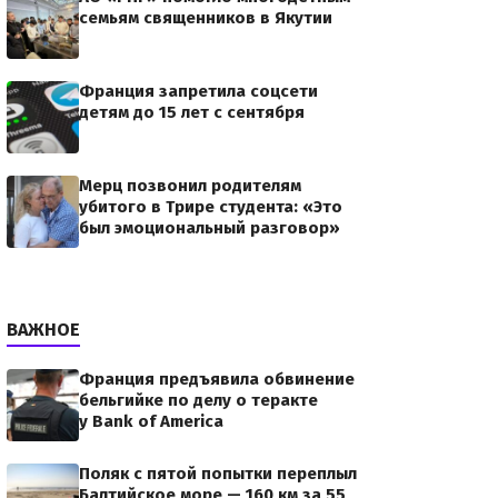
семьям священников в Якутии
Франция запретила соцсети
детям до 15 лет с сентября
Мерц позвонил родителям
убитого в Трире студента: «Это
был эмоциональный разговор»
ВАЖНОЕ
Франция предъявила обвинение
бельгийке по делу о теракте
у Bank of America
Поляк с пятой попытки переплыл
Балтийское море — 160 км за 55