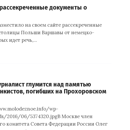
рассекреченные документы о
зместило на своем сайте рассекреченные
столицы Польши Варшавы от немецко-
рых идет речь,…
рналист глумится над памятью
анкистов, погибших на Прохоровском
www.molodeznoe.info/wp-
ds/2016/06/5374320.jpgВ Москве член
о комитета Совета Федерации России Олег