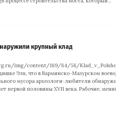
pgВ процессе строительства моста, который…
бнаружили крупный клад
.rg.ru/img/content/189/84/58/Klad_v_Polshe_d_850
дишке Элк, что в Варминско-Мазурском воеводстве, в
льного мусора археологи-любители обнаружили
ет первой половины XVII века. Рабочие, менявшие