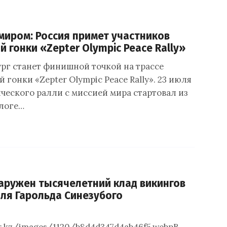
 миром: Россия примет участников
 гонки «Zepter Olympic Peace Rally»
рг станет финишной точкой на трассе
гонки «Zepter Olympic Peace Rally». 23 июля
ческого ралли с миссией мира стартовал из
логе…
аружен тысячелетний клад викингов
ля Гарольда Синезубого