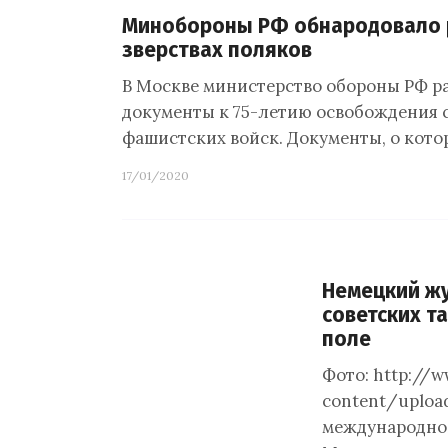
Минобороны РФ обнародовало 
зверствах поляков
В Москве министерство обороны РФ ра
документы к 75-летию освобождения 
фашистских войск. Документы, о кото
17/01/2020
Немецкий жу
советских т
поле
Фото: http://
content/uploa
международног