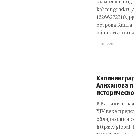
оказалась под 
kaliningrad.ru
16266272210.jp
острова Канта
общественник
31/08/2021
Калининград
Алиханова п
историческ
В Калининграде
XIV веке пред
обладающий со
https://global