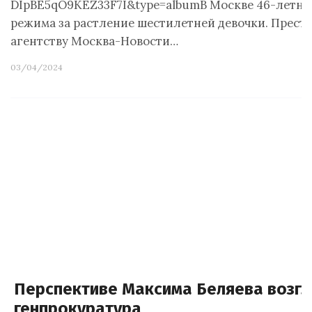
DIpBE5qO9KEZ33F7I&type=albumВ Москве 46-летний
режима за растление шестилетней девочки. Престу
агентству Москва-Новости…
03/04/2024
Перспективе Максима Беляева возгл
генпрокуратура