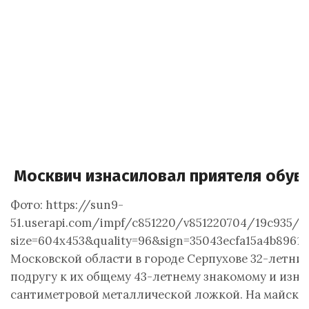
Москвич изнасиловал приятеля обув
Фото: https://sun9-
51.userapi.com/impf/c851220/v851220704/19c935/f
size=604x453&quality=96&sign=35043ecfa15a4b8961
Московской области в городе Серпухове 32-летни
подругу к их общему 43-летнему знакомому и изна
сантиметровой металлической ложкой. На майски