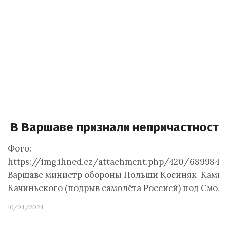
В Варшаве признали непричастность
Фото:
https://img.ihned.cz/attachment.php/420/689
Варшаве министр обороны Польши Косиняк-Камыш з
Качиньского (подрыв самолёта Россией) под Смол
10/04/2024