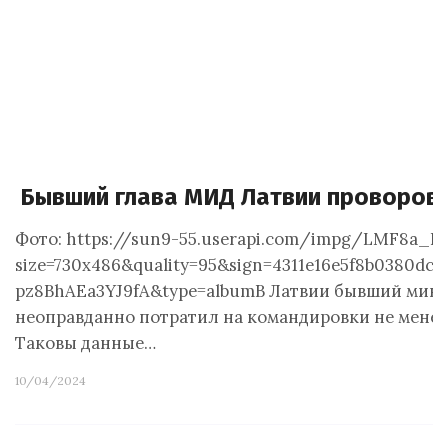
Бывший глава МИД Латвии проворов
Фото: https://sun9-55.userapi.com/impg/LMF8a
size=730x486&quality=95&sign=4311e16e5f8b0380dc
pz8BhAEa3YJ9fA&type=albumВ Латвии бывший мин
неоправданно потратил на командировки не менее 
Таковы данные…
10/04/2024