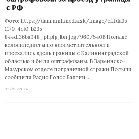
с РФ
Фото: https://dam.nmhmedia.sk/image/cfffda35-
1170-4cf0-b235-
844df36ba948_phpigjlbn.jpg/960/540В Польше
велосипедисты по неосмотрительности
проехались вдоль границы с Калининградской
областью и были оштрафованы. В Варминско-
Мазурском отделе пограничной стражи Польши
сообщили Радио Голос Балтии,…
02/05/2024