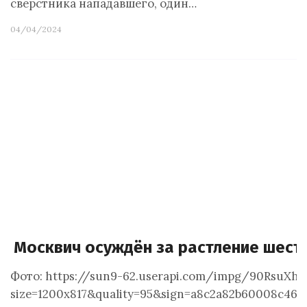
сверстника нападавшего, один…
04/04/2024
Москвич осуждён за растление шест
Фото: https://sun9-62.userapi.com/impg/90RsuXh
size=1200x817&quality=95&sign=a8c2a82b60008c46