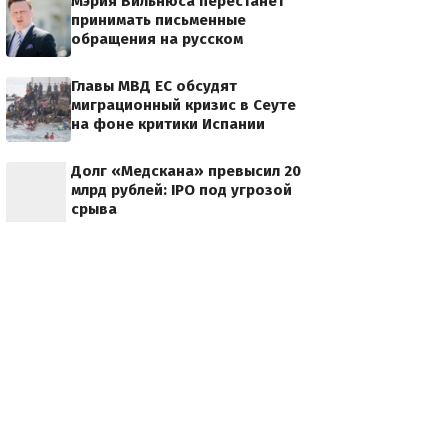
Мэрия Вильнюса перестанет
принимать письменные
_navalniy_foto.jpg?158989555554302
обращения на русском
Главы МВД ЕС обсудят
миграционный кризис в Сеуте
на фоне критики Испании
Долг «Медскана» превысил 20
млрд рублей: IPO под угрозой
срыва