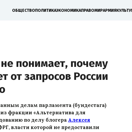
ОБЩЕСТВО
ПОЛИТИКА
ЭКОНОМИКА
ПРАВО
МИР
АРМИЯ
КУЛЬТУ
 не понимает, почему
т от запросов России
о
ранным делам парламента (бундестага)
из фракции «Альтернатива для
едованию по делу блогера
Алексея
РГ, власти которой не предоставили