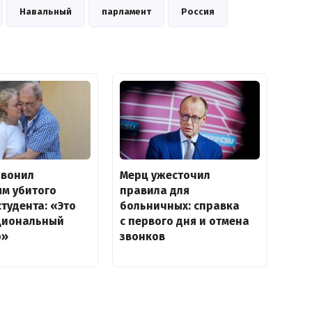
Навальный
парламент
Россия
звонил
Мерц ужесточил
ям убитого
правила для
студента: «Это
больничных: справка
циональный
с первого дня и отмена
р»
звонков