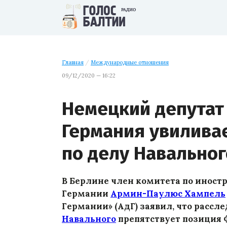
Главная
/
Международные отношения
09/12/2020 — 16:22
Немецкий депутат
Германия увиливае
по делу Навальног
В Берлине член комитета по иност
Германии
Армин-Паулюс Хампель
Германии» (АдГ) заявил, что рассл
Навального
препятствует позиция Ф