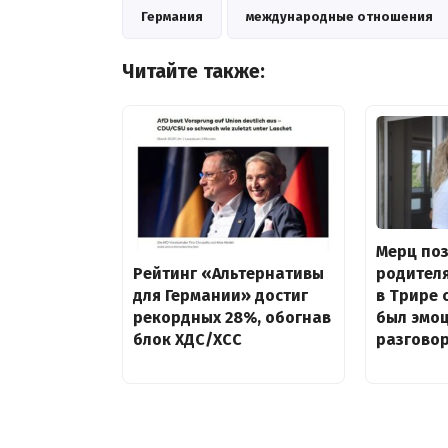
Германия
международные отношения
Читайте также:
Мерц по
родител
Рейтинг «Альтернативы
в Трире 
для Германии» достиг
был эмо
рекордных 28%, обогнав
разгово
блок ХДС/ХСС