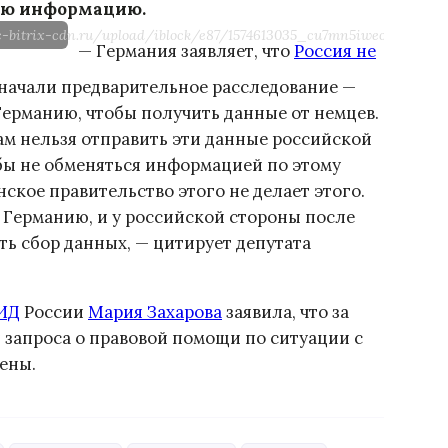
ею информацию.
1c-bitrix-cdn.ru/upload/iblock/e87/1574613035_cu7mn5iweo_aleksey
— Германия заявляет, что
Россия не
 начали предварительное расследование —
Германию, чтобы получить данные от немцев.
ам нельзя отправить эти данные российской
 бы не обменяться информацией по этому
нское правительство этого не делает этого.
 Германию, и у российской стороны после
ь сбор данных, — цитирует депутата
ИД
России
Мария Захарова
заявила, что за
 запроса о правовой помощи по ситуации с
ены.