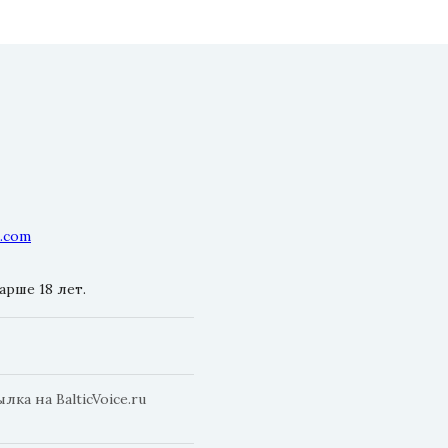
l.com
рше 18 лет.
а на BalticVoice.ru