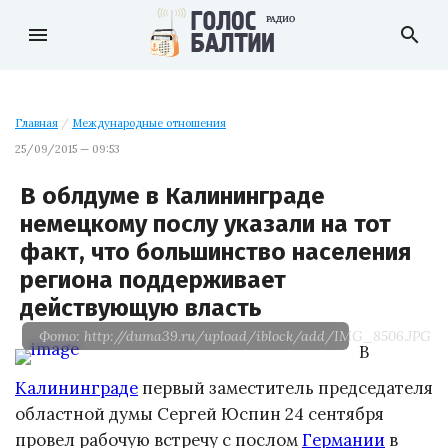
menu
search
Главная
/
Международные отношения
25/09/2015 — 09:53
В облдуме в Калининграде
немецкому послу указали на тот
факт, что большинство населения
региона поддерживает
действующую власть
Фото: http://duma39.ru/upload/iblock/add/IMG_8506.JPG
В
Калининграде
первый заместитель председателя
областной думы Сергей Юспин 24 сентября
провел рабочую встречу с послом
Германии
в