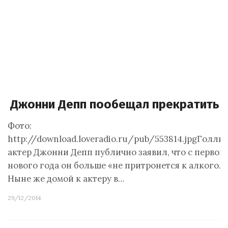
Джонни Депп пообещал прекратить п
Фото:
http://download.loveradio.ru/pub/553814.jpgГолли
актер Джонни Депп публично заявил, что с первого
нового года он больше «не притронется к алкогол
Ныне же домой к актеру в…
29/12/2014