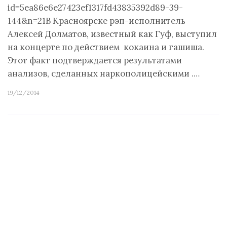
id=5ea86e6e27423ef1317fd43835392d89-39-
144&n=21В Красноярске рэп-исполнитель
Алексей Долматов, известный как Гуф, выступил
на концерте по действием кокаина и гашиша.
Этот факт подтверждается результатами
анализов, сделанных наркополицейскими .…
19/12/2014