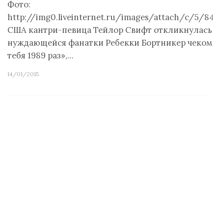
Фото:
http://img0.liveinternet.ru/images/attach/c/5/84/
США кантри-певица Тейлор Свифт откликнулась на
нуждающейся фанатки Ребекки Бортникер чеком на
тебя 1989 раз»,…
14/01/2015