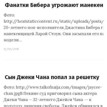
Фанатки Бибера угрожают манекен
Фото:
http://heatstaticcontent.ru/static/uploads/posts
20-летнего поп-исполнителя Джастина Бибера гне
манекенщицей Ларой Стоун. Они засыпали его па
модели…
12/01/2015
Сын Джеки Чана попал за решетку
Фото: http://www.talkofnaija.com/images/jaycee-
chan.jpgВ Пекине суд приговорил сына актера
Джеки Чана — 32-летнего Джейси Чана — к
полугоду лишения свободы. Джейси обвинялся в