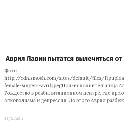
Аврил Лавин пытатся вылечиться от 
Фото:
http://cdn.smosh.com/sites/default/files/ftpuploa
female-singers-avril.jpegПоп-исполнительница Ав
Рождество в реабилитационном центре, где проход
алкоголизма и депрессии. ​До этого Аврил разбеж
—…
23/12/2014