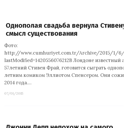
Однополая свадьба вернула Стивен
смысл существования
Фото:
http://www.cumhuriyet.com.tr/Archive/2015/1/6/17
lastModified=1420556076212В Лондоне известный ак
57летний Стивен Фрай, готовится сыграть однополу
летним комиком Эллиотом Спенсером. Они сожите
2014 года.…
07/01/2015
Джонни Депп непохож на самого