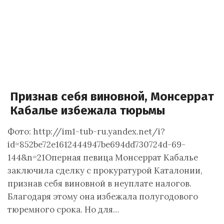
Признав себя виновной, Монсеррат
Кабалье избежала тюрьмы
Фото: http://im1-tub-ru.yandex.net/i?
id=852be72e1612444947be694dd730724d-69-
144&n=21Оперная певица Монсеррат Кабалье
заключила сделку с прокуратурой Каталонии,
признав себя виновной в неуплате налогов.
Благодаря этому она избежала полугодового
тюремного срока. Но для…