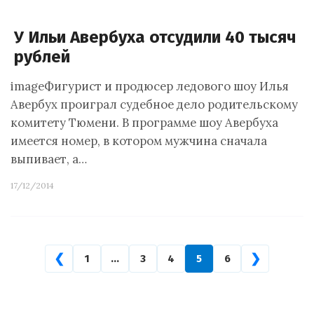
У Ильи Авербуха отсудили 40 тысяч
рублей
imageФигурист и продюсер ледового шоу Илья
Авербух проиграл судебное дело родительскому
комитету Тюмени. В программе шоу Авербуха
имеется номер, в котором мужчина сначала
выпивает, а…
17/12/2014
❮
❯
1
…
3
4
5
6