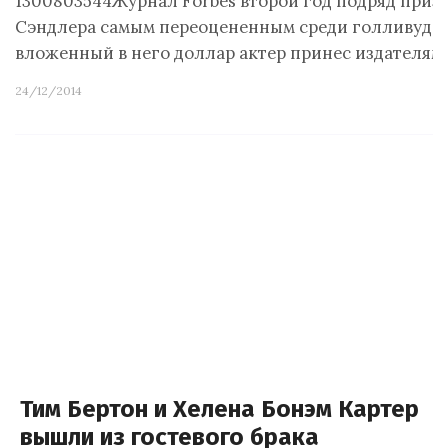
1300803544Журнал Forbes второй год подряд призн
Сэндлера самым переоцененным среди голливудск
вложенный в него доллар актер принес издателям
24/12/2014
Тим Бертон и Хелена Бонэм Картер
вышли из гостевого брака