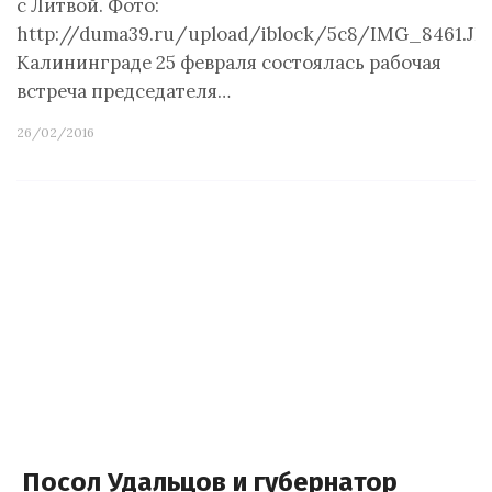
с Литвой. Фото:
http://duma39.ru/upload/iblock/5c8/IMG_8461.JP
Калининграде 25 февраля состоялась рабочая
встреча председателя…
26/02/2016
Посол Удальцов и губернатор