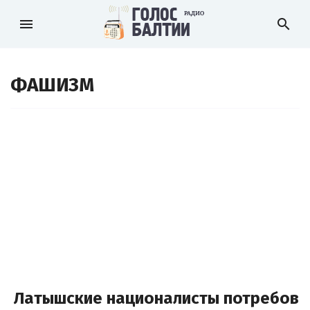
menu
search
ФАШИЗМ
Латышские националисты потребова