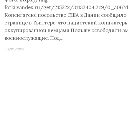
fotki.yandex.ru/get/215222/31132404.2c9/0_a067d_
Копенгагене посольство США в Дании сообщило н
странице в Твиттере, что нацистский концлагерь 
оккупированной немцами Польше освободили аме
военнослужащие. Под…
30/01/2020