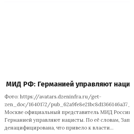
МИД РФ: Германией управляют наци
Фото: https://avatars.dzeninfra.ru/get-
zen_doc/1640172/pub_62a9fe8e21bc8d1366146a37_6
Москве официальный представитель МИД России М
Германией управляют нацисты. По её словам, Запа
денацифицирована, что привело к власти…