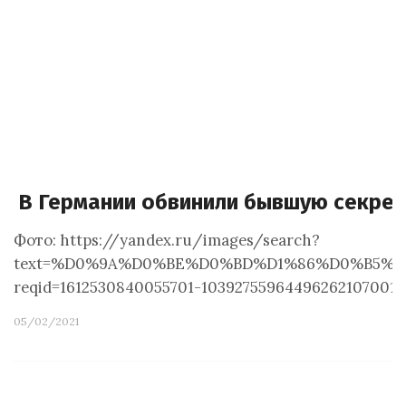
В Германии обвинили бывшую секрет
Фото: https://yandex.ru/images/search?
text=%D0%9A%D0%BE%D0%BD%D1%86%D0%B5%D0%
reqid=1612530840055701-10392755964496262107001
05/02/2021