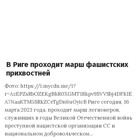
В Риге проходит марш фашистских
прихвостней
Фото: https://i.mycdn.me/i?
r=AzEPZsRbOZEKgBhR0XGMT1Rkpv9SVVSbj4DFKIEEt
A7NaaKTM5SRkZCeTgDn6uOyicВ Риге сегодня, 16
марта 2023 года, проходит марш легионеров,
служивших в годы Великой Отечественной войны 
преступной нацистской организации СС и
национальном добровольческом…