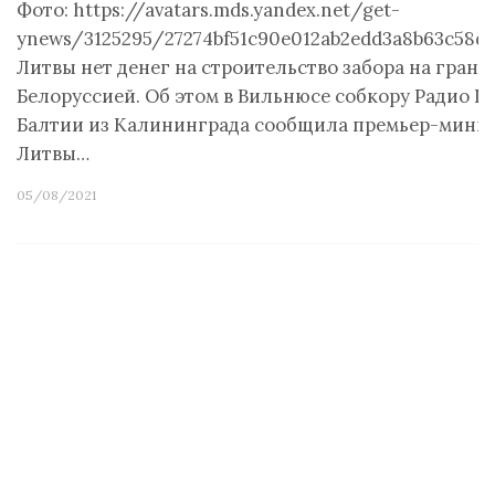
Фото: https://avatars.mds.yandex.net/get-
ynews/3125295/27274bf51c90e012ab2edd3a8b63c58d
Литвы нет денег на строительство забора на грани
Белоруссией. Об этом в Вильнюсе собкору Радио Г
Балтии из Калининграда сообщила премьер-мини
Литвы…
05/08/2021