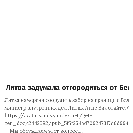
Литва задумала отгородиться от Бе
Литва намерена соорудить забор на границе с Бело
министр внутренних дел Литвы Агне Билотайте: Фо
https://avatars.mds.yandex.net/get-
zen_doc/2442582/pub_5f5f254ad709247317d6d994_5
— Мы обсуждаем этот вопрос,…