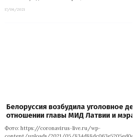
17/06/2021
Белоруссия возбудила уголовное дел
отношении главы МИД Латвии и мэра 
Фото: https://coronavirus-live.ru/wp-
content/uploads/2021/05/834d88dc063e5205ed0d1f