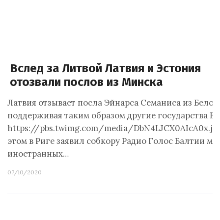
Вслед за Литвой Латвия и Эстония
отозвали послов из Минска
Латвия отзывает посла Эйнарса Семаниса из Белор
поддерживая таким образом другие государства ЕС
https://pbs.twimg.com/media/DbN4LJCX0AIcA0x.jpg
этом в Риге заявил собкору Радио Голос Балтии м
иностранных…
07/10/2020