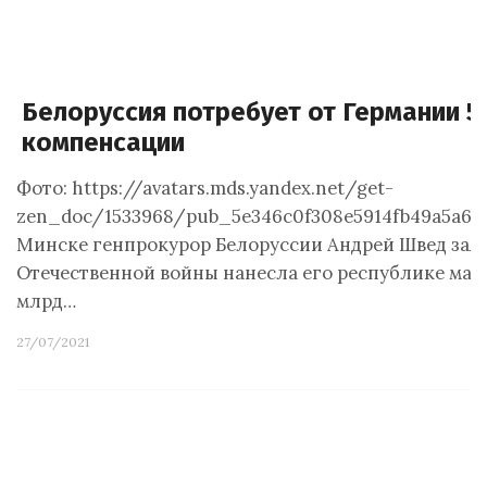
Белоруссия потребует от Германии 
компенсации
Фото: https://avatars.mds.yandex.net/get-
zen_doc/1533968/pub_5e346c0f308e5914fb49a5a6_5
Минске генпрокурор Белоруссии Андрей Швед заяви
Отечественной войны нанесла его республике мат
млрд…
27/07/2021