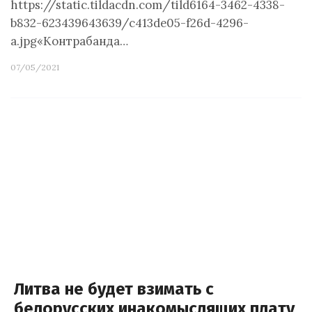
https://static.tildacdn.com/tild6164-3462-4338-
b832-623439643639/c413de05-f26d-4296-
a.jpg«Контрабанда…
07/05/2021
Литва не будет взимать с
белорусских инакомыслящих плату