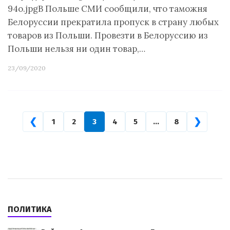
94o.jpgВ Польше СМИ сообщили, что таможня
Белоруссии прекратила пропуск в страну любых
товаров из Польши. Провезти в Белоруссию из
Польши нельзя ни один товар,…
23/09/2020
❮
❯
1
2
3
4
5
…
8
ПОЛИТИКА