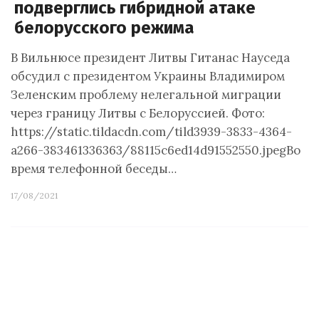
подверглись гибридной атаке
белорусского режима
В Вильнюсе президент Литвы Гитанас Науседа
обсудил с президентом Украины Владимиром
Зеленским проблему нелегальной миграции
через границу Литвы с Белоруссией. Фото:
https://static.tildacdn.com/tild3939-3833-4364-
a266-383461336363/88115c6ed14d91552550.jpegВо
время телефонной беседы…
17/08/2021