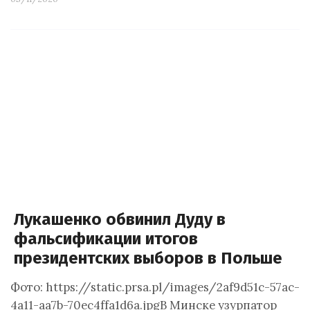
Лукашенко обвинил Дуду в
фальсификации итогов
президентских выборов в Польше
Фото: https://static.prsa.pl/images/2af9d51c-57ac-
4a11-aa7b-70ec4ffa1d6a.jpgВ Минске узурпатор