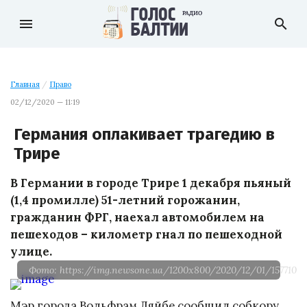
menu
search
Главная
/
Право
02/12/2020 — 11:19
Германия оплакивает трагедию в
Трире
В Германии в городе Трире 1 декабря пьяный
(1,4 промилле) 51-летний горожанин,
гражданин ФРГ, наехал автомобилем на
пешеходов – километр гнал по пешеходной
улице.
Фото: https://img.newsone.ua/1200x800/2020/12/01/157710.j
Мэр города Вольфрам Ляйбе сообщил собкору