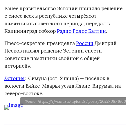
Ранее правительство Эстонии приняло решение
о сносе всех в республике четырёхсот
памятников советского периода, передал в
Калининград собкор
Радио Голос Балтии
.
Пресс-секретарь президента
России
Дмитрий
Песков назвал решение Эстонии снести
советские памятники «войной с общей
историей».
Эстония
: Симуна (эст. Simuna) — посёлок в
волости Вяйке-Маарья уезда Ляэне-Вирумаа, на
северо-востоке.
Фото: https://rf-smi.ru/uploads/posts/2022-08/16600