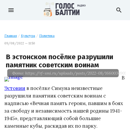
menu
search
Главная
/
Культура
/
Политика
09/08/2022 — 11:50
В эстонском посёлке разрушили
памятник советским воинам
Фото: https://rf-smi.ru/uploads/posts/2022-08/1660034905_
В
Эстонии
в посёлке Симуна неизвестные
разрушили памятник советским воинам с
надписью «Вечная память героям, павшим в боях
за свободу и независимость нашей родины 1941-
1945», представляющий собой большие
каменные кубы, раскидав их по парку.