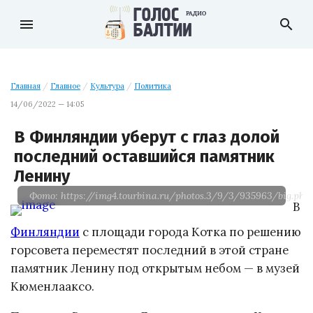
menu
search
Главная
/
Главное
/
Культура
/
Политика
14/06/2022 — 14:05
В Финляндии уберут с глаз долой
последний оставшийся памятник
Ленину
Фото: https://img4.tourbina.ru/photos.3/9/3/935963/big.pho
В
Финляндии
с площади города Котка по решению
горсовета переместят последний в этой стране
памятник Ленину под открытым небом — в музей
Кюменлааксо.