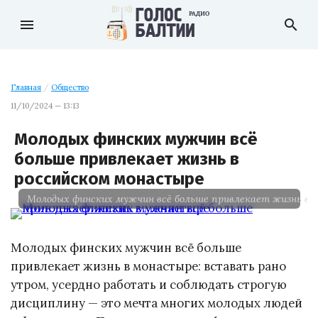
menu
search
Главная
/
Общество
11/10/2024 — 13:13
Молодых финских мужчин всё
больше привлекает жизнь в
российском монастыре
Молодых финских мужчин всё больше привлекает жизнь в
Молодых финских мужчин всё больше
привлекает жизнь в монастыре: вставать рано
утром, усердно работать и соблюдать строгую
дисциплину — это мечта многих молодых людей