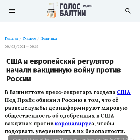
menu
search
Главная
/
Главное
/
Политика
09/03/2021 — 09:19
США и европейский регулятор
начали вакцинную войну против
России
В Вашингтоне пресс-секретарь госдепа
США
Нед Прайс обвинил Россию в том, что её
разведслужбы дезинформируют мировую
общественность об одобренных в США
вакцинах против
коронавирус
а, чтобы
подорвать уверенность в их безопасности.
Фото: https://discover24.ru/wp-content/uploads/2021/02/248