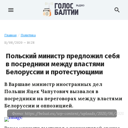
menu
search
Главная
/
Политика
11/08/2020 — 16:28
Польский министр предложил себя
в посредники между властями
Белоруссии и протестующими
В Варшаве министр иностранных дел
Польши Яцек Чапутович вызвался в
посредники на переговорах между властями
Белоруссии и оппозицией.
Фото: https://belsat.eu/wp-content/uploads/2020/06/20200