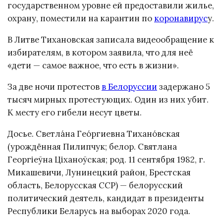
государственном уровне ей предоставили жилье,
охрану, поместили на карантин по
коронавирус
у.
В Литве Тихановская записала видеообращение к
избирателям, в котором заявила, что для неё
«дети — самое важное, что есть в жизни».
За две ночи протестов
в Белоруссии
задержано 5
тысяч мирных протестующих. Один из них убит.
К месту его гибели несут цветы.
Досье. Светла́на Гео́ргиевна Тихано́вская
(урождённая Пилипчук; белор. Святлана
Георгіеўна Ціханоўская; род. 11 сентября 1982, г.
Микашевичи, Лунинецкий район, Брестская
область, Белорусская ССР) — белорусский
политический деятель, кандидат в президенты
Республики Беларусь на выборах 2020 года.