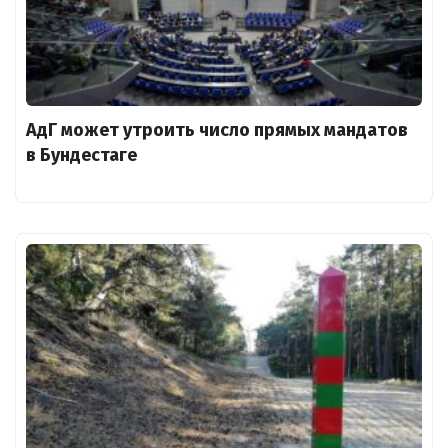
АдГ может утроить число прямых мандатов
в Бундестаге