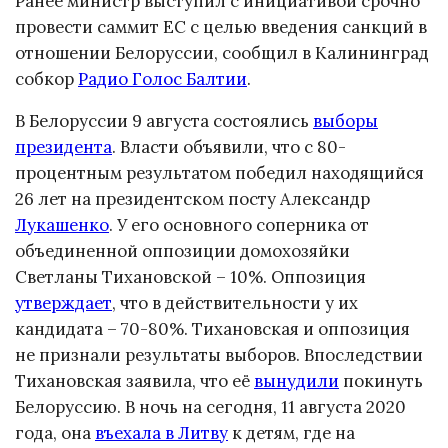
Ранее министр выступил с инициативой срочно
провести саммит ЕС с целью введения санкций в
отношении Белоруссии, сообщил в Калининград
собкор
Радио Голос Балтии
.
В Белоруссии 9 августа состоялись
выборы
президента
. Власти объявили, что с 80-
процентным результатом победил находящийся
26 лет на президентском посту Александр
Лукашенко
. У его основного соперника от
объединенной оппозиции домохозяйки
Светланы Тихановской – 10%. Оппозиция
утверждает
, что в действительности у их
кандидата – 70-80%. Тихановская и оппозиция
не признали результаты выборов. Впоследствии
Тихановская заявила, что её
вынудили
покинуть
Белоруссию. В ночь на сегодня, 11 августа 2020
года, она
въехала в Литву
к детям, где на