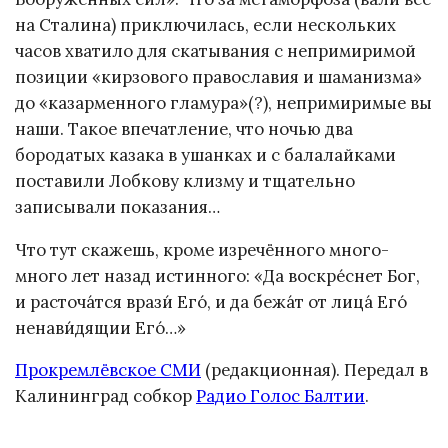
на Сталина) приключилась, если нескольких
часов хватило для скатывания с непримиримой
позиции «кирзового православия и шаманизма»
до «казарменного гламура»(?), непримиримые вы
наши. Такое впечатление, что ночью два
бородатых казака в ушанках и с балалайками
поставили Лобкову клизму и тщательно
записывали показания…
Что тут скажешь, кроме изречённого много-
много лет назад истинного: «Да воскре́снет Бог,
и расточа́тся врази́ Его́, и да бежа́т от лица́ Его́
ненави́дящии Его́…»
Прокремлёвское СМИ
(редакционная). Передал в
Калининград собкор
Радио Голос Балтии
.