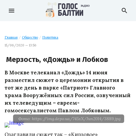
menu
search
Главная
/
Общество
/
Политика
15/06/2020 — 13:56
Мерзость, «Дождь» и Лобков
В Москве телеканал «Дождь» 14 июня
разместил сюжет о церемонии открытия в
тот же день в парке «Патриот» Главного
храма Вооружённых сил России, озвученный
их телеведущим – евреем-
гомосексуалистом Павлом Лобковым.
Фото: https://img.depo.ua/745xX/Jun2014/3889.jpg
Озаглавили сюжет так – «Кирзовое»