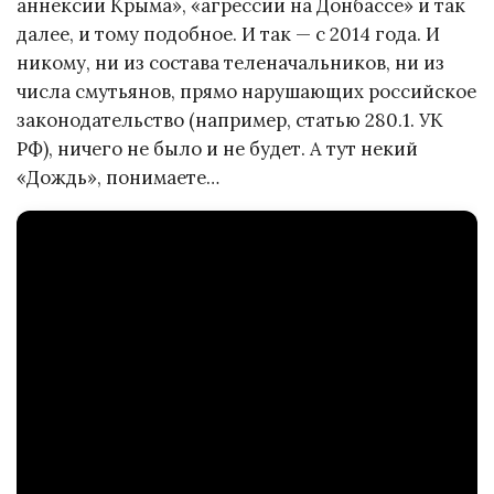
аннексии Крыма», «агрессии на Донбассе» и так
далее, и тому подобное. И так — с 2014 года. И
никому, ни из состава теленачальников, ни из
числа смутьянов, прямо нарушающих российское
законодательство (например, статью 280.1. УК
РФ), ничего не было и не будет. А тут некий
«Дождь», понимаете…