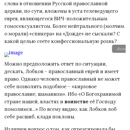
слова в отношении Русской православной
церкви, по сути, вложены в уста телеведущего
еврея, являющегося ВИЧ-положительным
гомосексуалистом. Более нейтрального (молчим
о морали) «спикера» на «Дожде» не сыскали? С
какой целью сеете конфессиональную рознь?
Фото: 
Можно предположить ответ по ситуации,
дескать, Лобков – православный еврей и имеет
право. Однако человек православный не может
себе позволить подобное – «кирзовое
православие, шаманизм». Ибо «О Богохранимой
стране нашей, властях и
воинстве
её Господу
помолимся…» По всему видно, как Лобков лоб
себе расшиб, кладя поклоны.
Излишен вопрос о том, как отреагировала бы