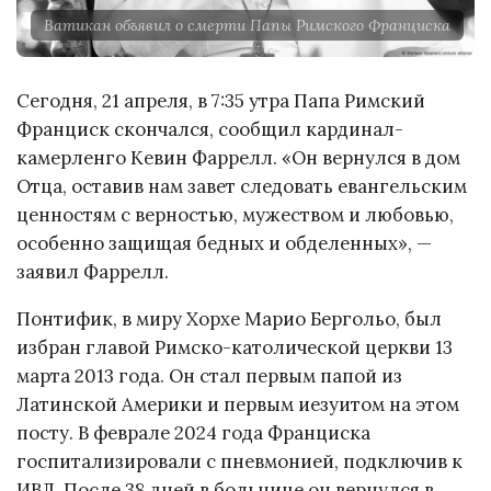
Ватикан объявил о смерти Папы Римского Франциска
Сегодня, 21 апреля, в 7:35 утра Папа Римский
Франциск скончался, сообщил кардинал-
камерленго Кевин Фаррелл. «Он вернулся в дом
Отца, оставив нам завет следовать евангельским
ценностям с верностью, мужеством и любовью,
особенно защищая бедных и обделенных», —
заявил Фаррелл.
Понтифик, в миру Хорхе Марио Бергольо, был
избран главой Римско-католической церкви 13
марта 2013 года. Он стал первым папой из
Латинской Америки и первым иезуитом на этом
посту. В феврале 2024 года Франциска
госпитализировали с пневмонией, подключив к
ИВЛ. После 38 дней в больнице он вернулся в