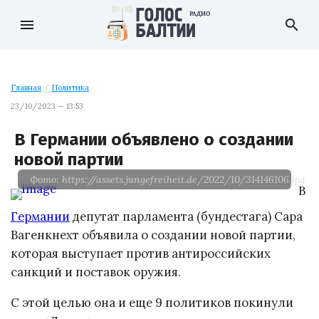
menu
search
Главная
/
Политика
23/10/2023 — 13:53
В Германии объявлено о создании
новой партии
Фото: https://assets.jungefreiheit.de/2022/10/314146106.jpg
В
Германии
депутат парламента (бундестага) Сара
Вагенкнехт объявила о создании новой партии,
которая выступает против антироссийских
санкций и поставок оружия.
С этой целью она и еще 9 политиков покинули