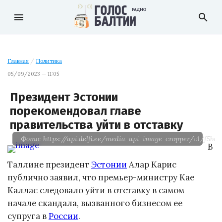
menu
search
Главная
/
Политика
05/09/2023 — 11:05
Президент Эстонии
порекомендовал главе
правительства уйти в отставку
Фото: https://api.delfi.ee/media-api-image-cropper/v1/f5b
В
Таллине президент
Эстонии
Алар Карис
публично заявил, что премьер-министру Кае
Каллас следовало уйти в отставку в самом
начале скандала, вызванного бизнесом ее
супруга в
России
.