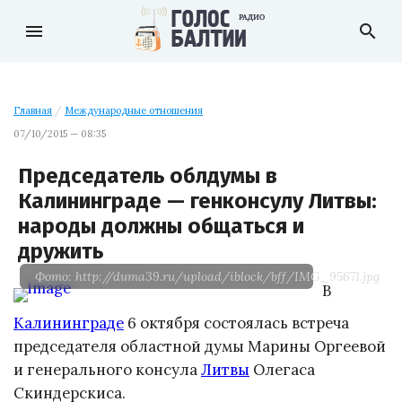
menu
search
Главная
/
Международные отношения
07/10/2015 — 08:35
Председатель облдумы в
Калининграде — генконсулу Литвы:
народы должны общаться и
дружить
Фото: http://duma39.ru/upload/iblock/bff/IMG_95671.jpg
В
Калининграде
6 октября состоялась встреча
председателя областной думы Марины Оргеевой
и генерального консула
Литвы
Олегаса
Скиндерскиса.