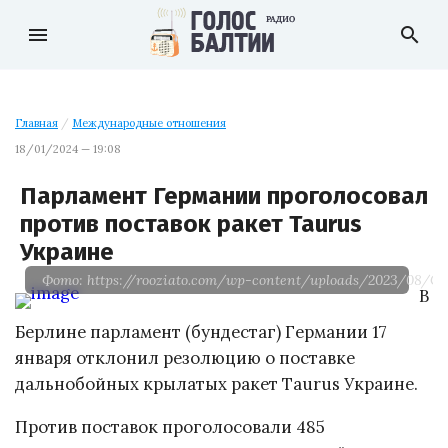
menu
search
Главная
/
Международные отношения
18/01/2024 — 19:08
Парламент Германии проголосовал
против поставок ракет Taurus
Украине
Фото: https://rooziato.com/wp-content/uploads/2023/08/C
В
Берлине парламент (бундестаг) Германии 17
января отклонил резолюцию о поставке
дальнобойных крылатых ракет Taurus Украине.
Против поставок проголосовали 485