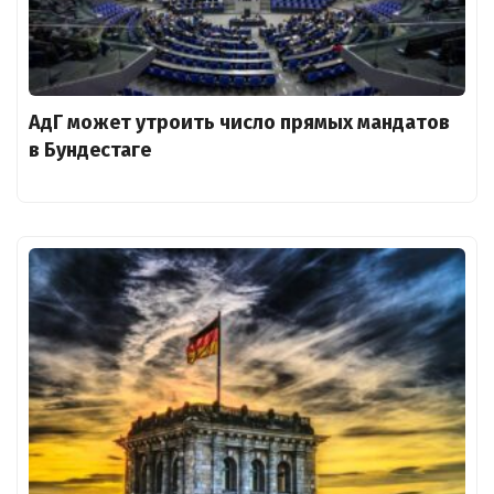
АдГ может утроить число прямых мандатов
в Бундестаге