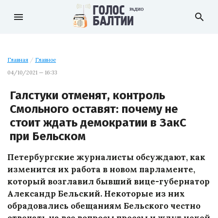
menu
search
Главная
/
Главное
04/10/2021 — 16:33
Галстуки отменят, контроль
Смольного оставят: почему не
стоит ждать демократии в ЗакС
при Бельском
Петербургские журналисты обсуждают, как
изменится их работа в новом парламенте,
который возглавил бывший вице-губернатор
Александр Бельский. Некоторые из них
обрадовались обещаниям Бельского честно
отвечать на все вопросы прессы и ждут некой