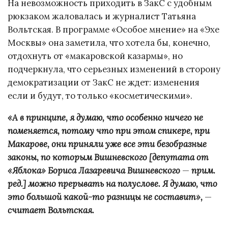
На невозможность приходить в ЗакС с удобным
рюкзаком жаловалась и журналист Татьяна
Вольтская. В программе «Особое мнение» на «Эхе
Москвы» она заметила, что хотела бы, конечно,
отдохнуть от «макаровской казармы», но
подчеркнула, что серьезных изменений в сторону
демократизации от ЗакС не ждет: изменения
если и будут, то только «косметическими».
«А в принципе, я думаю, что особенно ничего не
поменяется, потому что при этом спикере, при
Макарове, они приняли уже все эти безобразные
законы, по которым Вишневского [депутата от
«Яблока» Бориса Лазаревича Вишневского
—
прим.
ред.] можно прерывать на полуслове. Я думаю, что
это большой какой-то разницы не составит»,
—
считает Вольтская.