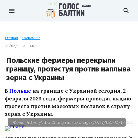
menu
search
Главная
/
Экономика
02/02/2023 — 14:23
Польские фермеры перекрыли
границу, протестуя против наплыва
зерна с Украины
В
Польше
на границе с Украиной сегодня, 2
февраля 2023 года, фермеры проводят акцию
протеста против массовых поставок в страну
зерна с Украины.
Фото: https://cdnn21.img.ria.ru/images/07e7/02/02/184922