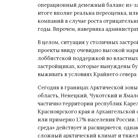
операционный денежный баланс из-за 
итоге вполне реальна переоценка, ил
компаний в случае роста отрицатель
годы. Впрочем, наверняка администрат
В целом, ситуация у столичных застр
проекты ввиду очевидно высокой ма
лоббистской поддержкой во властных 
застройщиках, которые вынуждены бук
выживать в условиях Крайнего севера 
Сегодня в границах Арктической зон
область, Ненецкий, Чукотский и Ямал
частично территории республик Карели
Красноярского края и Архангельской о
или примерно 1,7% населения России.
среда» действует и расширяется, однак
сложный арктический климат и тяжел