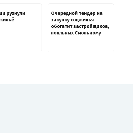
ии рухнули
Очередной тендер на
 жильё
закупку соцжилья
обогатит застройщиков,
лояльных Смольному