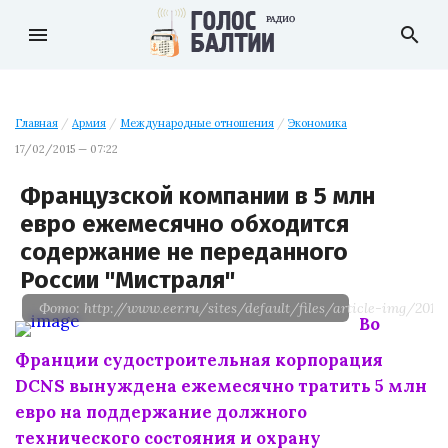
menu
search
Главная
/
Армия
/
Международные отношения
/
Экономика
17/02/2015 — 07:22
Французской компании в 5 млн
евро ежемесячно обходится
содержание не переданного
России "Мистраля"
Фото: http://www.eer.ru/sites/default/files/article-img/20140
Во
Франции судостроительная корпорация
DCNS вынуждена ежемесячно тратить 5 млн
евро на поддержание должного
технического состояния и охрану