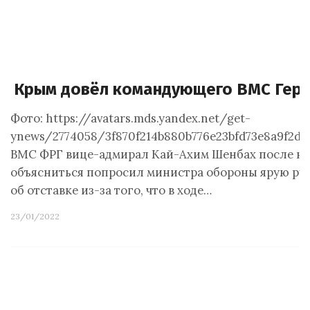
Крым довёл командующего ВМС Герм
Фото: https://avatars.mds.yandex.net/get-
ynews/2774058/3f870f214b880b776e23bfd73e8a9f2
ВМС ФРГ вице-адмирал Кай-Ахим Шенбах после н
объясниться попросил министра обороны ярую ру
об отставке из-за того, что в ходе…
23/01/2022