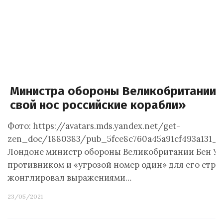
Министра обороны Великобритании 
свой нос российские корабли»
Фото: https://avatars.mds.yandex.net/get-
zen_doc/1880383/pub_5fce8c760a45a91cf493a131_5
Лондоне министр обороны Великобритании Бен Уо
противником и «угрозой номер один» для его стран
жонглировал выражениями…
23/05/2021