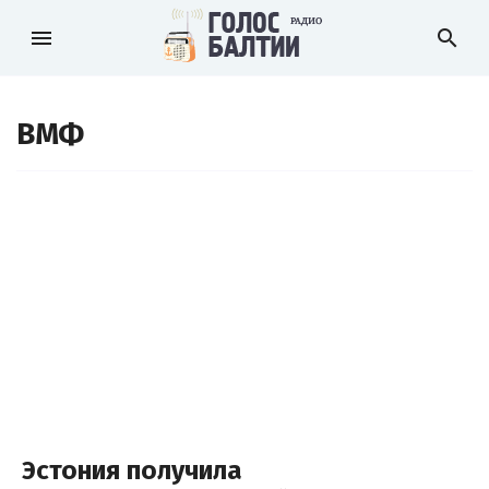
menu
search
ВМФ
Эстония получила