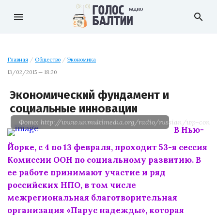
menu
search
Главная
/
Общество
/
Экономика
13/02/2015 — 18:20
Экономический фундамент и
социальные инновации
Фото: http://www.unmultimedia.org/radio/russian/wp-conte
В Нью-
Йорке, с 4 по 13 февраля, проходит 53-я сессия
Комиссии ООН по социальному развитию. В
ее работе принимают участие и ряд
российских НПО, в том числе
межрегиональная благотворительная
организация «Парус надежды», которая