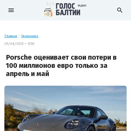
menu
search
Главная
/
Экономика
29/04/2025 — 11:56
Porsche оценивает свои потери в
100 миллионов евро только за
апрель и май