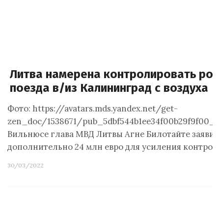
Литва намерена контролировать рос
поезда в/из Калининград с воздуха
Фото: https://avatars.mds.yandex.net/get-
zen_doc/1538671/pub_5dbf544b1ee34f00b29f9f00_5
Вильнюсе глава МВД Литвы Агне Билотайте заявила
дополнительно 24 млн евро для усиления контрол
30/03/2022