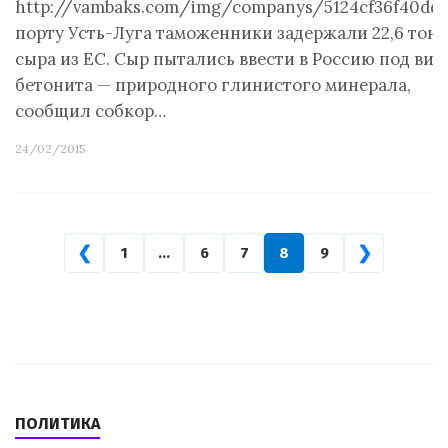
http://vambaks.com/img/companys/5124cf36f40dd.
порту Усть-Луга таможенники задержали 22,6 тон
сыра из ЕС. Сыр пытались ввести в Россию под вид
бетонита — природного глинистого минерала,
сообщил собкор…
24/02/2015
❮
❯
1
…
6
7
8
9
ПОЛИТИКА