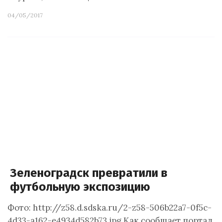
04/05/2017
Зеленоградск превратили в
футбольную экспозицию
Фото: http://z58.d.sdska.ru/2-z58-506b22a7-0f5c-
4d33-a162-e4934d582b73.jpg Как сообщает портал