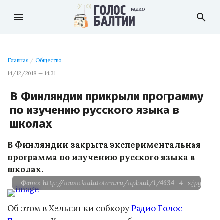
menu
search
Главная
/
Общество
14/12/2018 — 14:31
В Финляндии прикрыли программу
по изучению русского языка в
школах
В Финляндии закрыта экспериментальная
программа по изучению русского языка в
школах.
Фото: http://www.kudatotam.ru/upload/1/4634_4_s.jpg
Об этом в Хельсинки собкору
Радио Голос