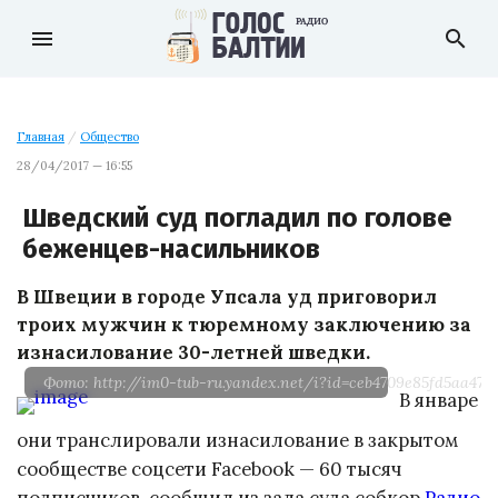
menu
search
Главная
/
Общество
28/04/2017 — 16:55
Шведский суд погладил по голове
беженцев-насильников
В Швеции в городе Упсала уд приговорил
троих мужчин к тюремному заключению за
изнасилование 30-летней шведки.
Фото: http://im0-tub-ru.yandex.net/i?id=ceb4709e85fd5aa472
В январе
они транслировали изнасилование в закрытом
сообществе соцсети Facebook — 60 тысяч
подписчиков, сообщил из зала суда собкор
Радио