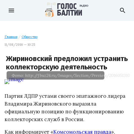
menu
search
Главная
/
Общество
11/08/2016 — 10:25
Жириновский предложил устранить
коллекторскую деятельность
Фото: http://fbuz24.ru/Images/Section/Preview/201605131013
Партия ЛДПР устами своего эпатажного лидера
Владимира Жириновского выразила
официальную позицию по функционированию
коллекторских служб в России.
Как информирует «
Комсомольская правда
»,