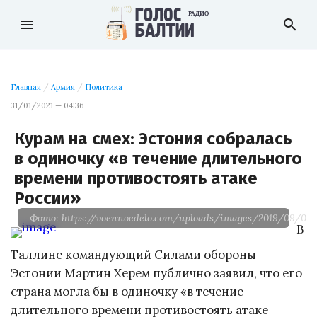
menu
search
Главная
/
Армия
/
Политика
31/01/2021 — 04:36
Курам на смех: Эстония собралась
в одиночку «в течение длительного
времени противостоять атаке
России»
Фото: https://voennoedelo.com/uploads/images/2019/09/07/E
В
Таллине командующий Силами обороны
Эстонии Мартин Херем публично заявил, что его
страна могла бы в одиночку «в течение
длительного времени противостоять атаке