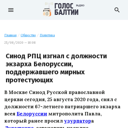
menu
search
Главная
/
Общество
/
Политика
25/08/2020 — 18:08
Синод РПЦ изгнал с должности
экзарха Белоруссии,
поддержавшего мирных
протестующих
В Москве Синод Русской православной
церкви сегодня, 25 августа 2020 года, снял с
должности 67-летнего патриаршего экзарха
всея
Белоруссии
митрополита Павла,
который ранее просил
узурпатор
а
Лукашенко
остановить насилие.