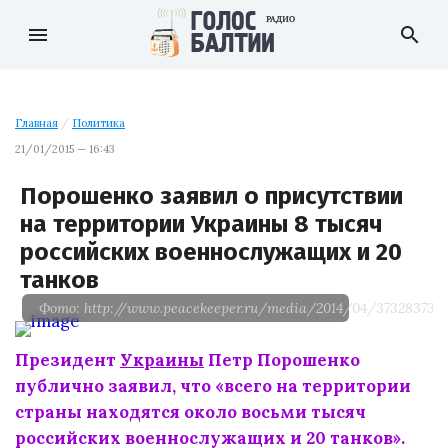
menu
search
Главная
/
Политика
21/01/2015 — 16:43
Порошенко заявил о присутствии
на территории Украины 8 тысяч
российских военнослужащих и 20
танков
Фото: http://www.peacekeeper.ru/media/2014/04/3732837359
Президент
Украины
Петр Порошенко
публично заявил, что «всего на территории
страны находятся около восьми тысяч
российских военнослужащих и 20 танков».