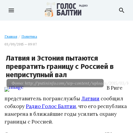
menu
search
Главная
/
Политика
03/09/2015 — 09:07
Латвия и Эстония пытаются
превратить границу с Россией в
неприступный вал
Фото: http://putininfo.com/wp-content/uploads/2015/03/Ка
В Риге
представитель погранслужбы
Латвии
сообщил
собкору
Радио Голос Балтии
, что его республика
намерена в ближайшие годы усилить охрану
границы с Россией.