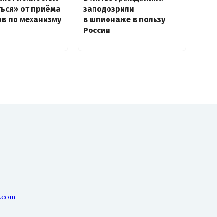
ься» от приёма
заподозрили
ов по механизму
в шпионаже в пользу
России
l.com