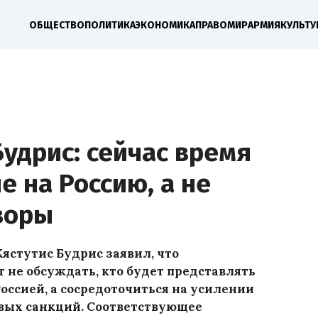
ОБЩЕСТВО
ПОЛИТИКА
ЭКОНОМИКА
ПРАВО
МИР
АРМИЯ
КУЛЬТУ
удрис: сейчас время
е на Россию, а не
воры
стутис Будрис заявил, что
 не обсуждать, кто будет представлять
оссией, а сосредоточиться на усилении
вых санкций. Соответствующее