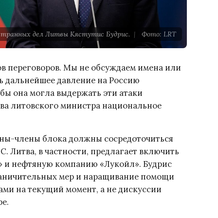
транных дел Литвы Кястутис Будрис.
|
Фото: LRT
ов переговоров. Мы не обсуждаем имена или
ь дальнейшее давление на Россию
бы она могла выдержать эти атаки
лова литовского министра национальное
раны-члены блока должны сосредоточиться
С. Литва, в частности, предлагает включить
» и нефтяную компанию «Лукойл». Будрис
раничительных мер и наращивание помощи
ми на текущий момент, а не дискуссии
е.