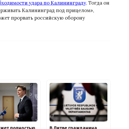
обходимости удара по Калининграду
. Тогда он
удерживать Калининград под прицелом»,
может прорвать российскую оборону
ожет полностью
В Литве гражданина