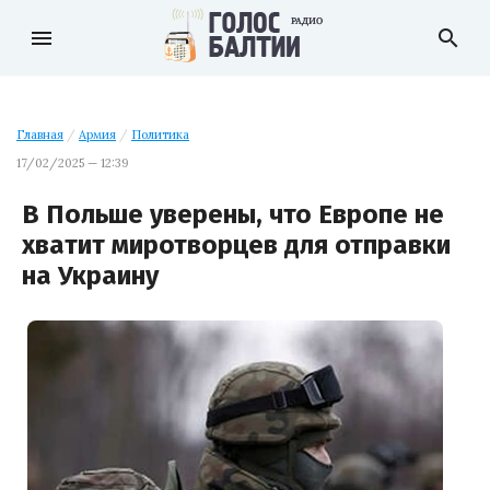
menu
search
Главная
/
Армия
/
Политика
17/02/2025 — 12:39
В Польше уверены, что Европе не
хватит миротворцев для отправки
на Украину