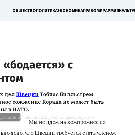
ОБЩЕСТВО
ПОЛИТИКА
ЭКОНОМИКА
ПРАВО
МИР
АРМИЯ
КУЛЬТУ
 «бодается» с
нтом
ых дел
Швеции
Тобиас Билльстрем
вное сожжение Корана не может быть
ны в НАТО.
/wp-content/uploads/2023/02/image-2.png?ssl=1
— Мы не идем на компромисс со
ьно ясно, что Швеции требуется стать членом