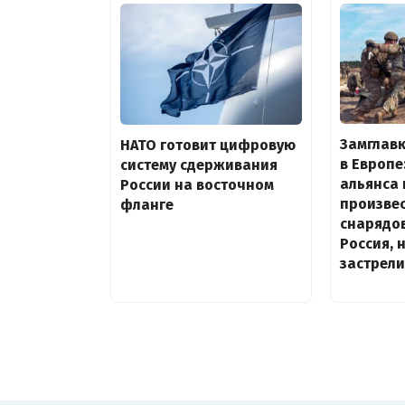
Замглавк
НАТО готовит цифровую
в Европе
систему сдерживания
альянса 
России на восточном
произве
фланге
снарядов
Россия, 
застрели