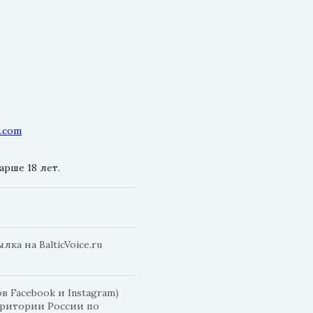
l.com
рше 18 лет.
а на BalticVoice.ru
 Facebook и Instagram)
рритории России по