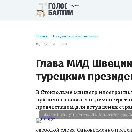
Главная
/
Международные отношения
01/02/2023 — 17:23
Глава МИД Швеции
турецким президе
В Стокгольме министр иностранн
публично заявил, что демонстрати
препятствием для вступления стра
Фото: https://i0.wp.com/balticreporter.com
свободой слова. Одновременно предел