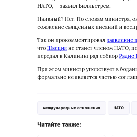
НАТО, — заявил Билльстрем.
Наивный? Нет. По словам министра, о
сожжение священных писаний и воспр
Так он прокомментировал
заявление 
что
Швеция
не станет членом НАТО, п
передал в Калининград собкор
Радио 
При этом министр упорствует в бодани
формально не является частью соглаш
международные отношения
НАТО
Читайте также: