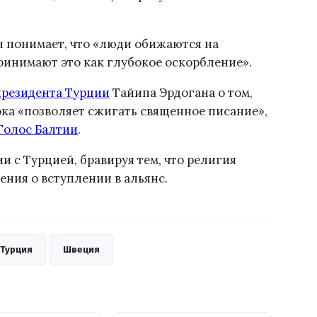
н понимает, что «люди обижаются на
инимают это как глубокое оскорбление».
президента Турции
Тайипа Эрдогана о том,
ока «позволяет сжигать священное писание»,
Голос Балтии
.
и с Турцией, бравируя тем, что религия
ения о вступлении в альянс.
Турция
Швеция