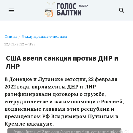
menu
search
Главная
/
Международные отношения
22/02/2022 — 11:25
США ввели санкции против ДНР и
ЛНР
В Донецке и Луганске сегодня, 22 февраля
2022 года, парламенты ДНР и ЛНР
ратифицировали договоры о дружбе,
сотрудничестве и взаимопомощи с Россией,
подписанные главами этих республик и
президентом РФ Владимиром Путиным в
Кремле накануне.
Фото: https://i2.wp.com/sova.news/wp-content/uploads/202