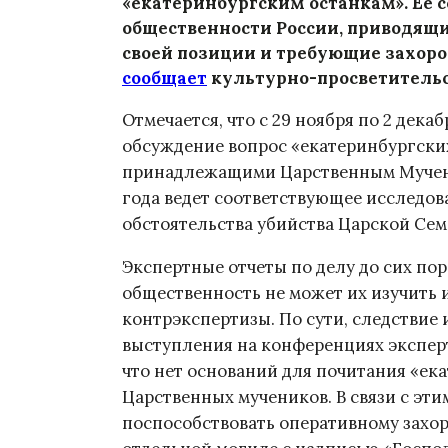
«екатеринбургским останкам». Ее 
общественности России, приводящи
своей позиции и требующие захоро
сообщает
культурно-просветительс
Отмечается, что с 29 ноября по 2 дек
обсуждение вопрос «екатеринбургски
принадлежащими Царственным Мучени
года ведет соответствующее исследов
обстоятельства убийства Царской Сем
Экспертные отчеты по делу до сих по
общественность не может их изучить и
контрэкспертизы. По сути, следствие 
выступления на конференциях экспер
что нет оснований для почитания «е
Царственных мучеников. В связи с эт
поспособствовать оперативному захо