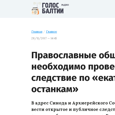
Главная
/
Главное
28/11/2017 — 14:45
Православные общ
необходимо прове
следствие по «ек
останкам»
В адрес Синода и Архиерейского Со
вести открытое и публичное следс