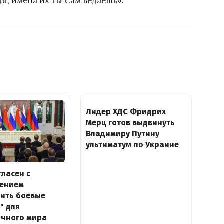
и, имена их ты Сам ведаешь».
Лидер ХДС Фридрих
Мерц готов выдвинуть
Владимиру Путину
ультиматум по Украине
гласен с
ением
тить боевые
" для
очного мира