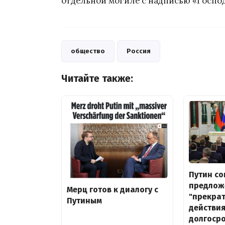
отдельной могиле с надписью «Господ
общество
Россия
Читайте также:
Путин со
предлож
Мерц готов к диалогу с
"прекра
Путиным
действия
долгоср