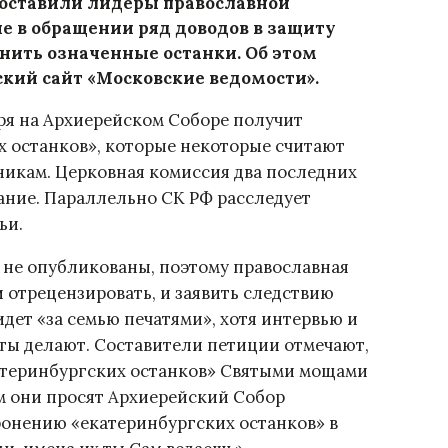
составили лидеры православной
е в обращении ряд доводов в защиту
нить означенные останки. Об этом
кий сайт «Московские ведомости».
абря на Архиерейском Соборе получит
х останков», которые некоторые считают
кам. Церковная комиссия два последних
ание. Параллельно СК РФ расследует
ьи.
р не опубликованы, поэтому православная
 отрецензировать, и заявить следствию
идет «за семью печатями», хотя интервью и
ты делают. Составители петиции отмечают,
катеринбургских останков» Святыми мощами
им они просят Архиерейский Собор
ронению «екатеринбургских останков» в