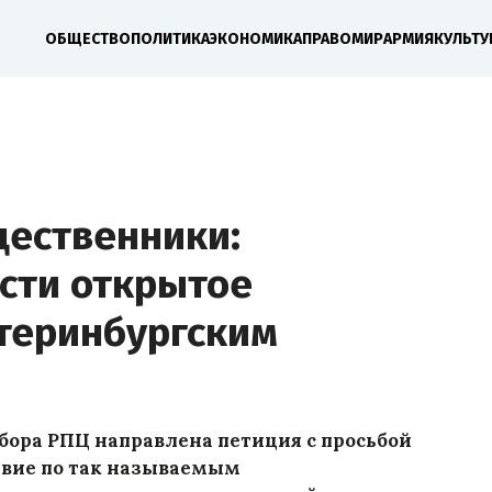
ОБЩЕСТВО
ПОЛИТИКА
ЭКОНОМИКА
ПРАВО
МИР
АРМИЯ
КУЛЬТУ
ественники:
сти открытое
атеринбургским
бора РПЦ направлена петиция с просьбой
твие по так называемым