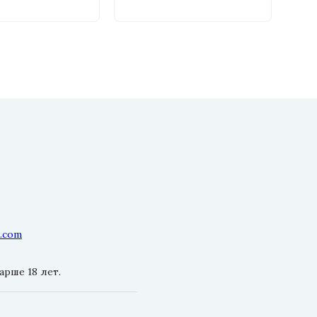
l.com
рше 18 лет.