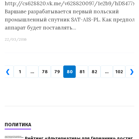
http://cs628820.vk.me/v628820097/1e2b9/hDS477xU
Варшаве разрабатывается первый польский
промышленный спутник SAT-AIS-PL. Как предполаг
аппарат будет поставлять…
22/03/2016
❮
❯
1
…
78
79
80
81
82
…
102
ПОЛИТИКА
Рейтинг «Альтернативы для Германии» достиг