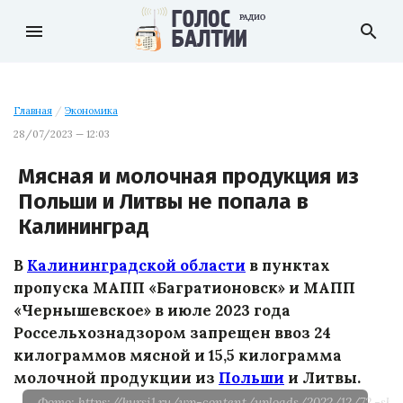
menu
search
Главная
/
Экономика
28/07/2023 — 12:03
Мясная и молочная продукция из
Польши и Литвы не попала в
Калининград
В
Калининградской области
в пунктах
пропуска МАПП «Багратионовск» и МАПП
«Чернышевское» в июле 2023 года
Россельхознадзором запрещен ввоз 24
килограммов мясной и 15,5 килограмма
молочной продукции из
Польши
и Литвы.
Фото: https://kursi1.ru/wp-content/uploads/2022/12/72.-skil