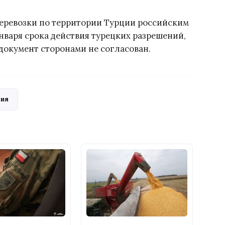
 перевозки по территории Турции российским
нваря срока действия турецких разрешений,
окумент сторонами не согласован.
сия