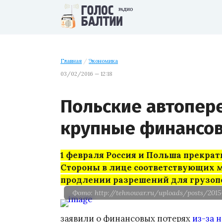
Главная
/
Экономика
03/02/2016 — 12:18
Польские автопер
крупные финансов
1 февраля Россия и Польша прекра
Стороны в лице соответствующих м
продлении разрешений для грузопе
Фото: http://tehnowar.ru/uploads/posts/201
заявили о финансовых потерях
из-за 