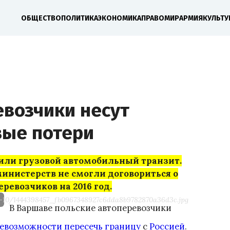
ОБЩЕСТВО
ПОЛИТИКА
ЭКОНОМИКА
ПРАВО
МИР
АРМИЯ
КУЛЬТУ
евозчики несут
ые потери
тили грузовой автомобильный транзит.
инистерств не смогли договориться о
ревозчиков на 2016 год.
5-10/1444398457_fb0967348927c6dda8b9782870a36d3c.jpg
В Варшаве польские автоперевозчики
невозможности пересечь границу
с
Россией
.