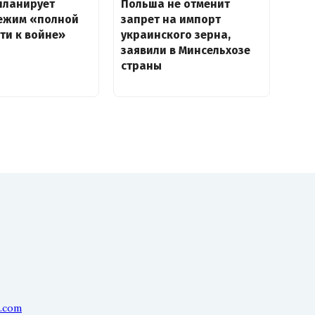
планирует
Польша не отменит
режим «полной
запрет на импорт
ти к войне»
украинского зерна,
заявили в Минсельхозе
страны
l.com