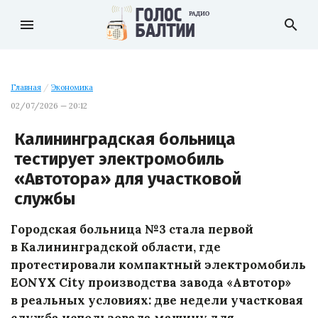
menu
search
Главная
/
Экономика
02/07/2026 — 20:12
Калининградская больница
тестирует электромобиль
«Автотора» для участковой
службы
Городская больница №3 стала первой
в Калининградской области, где
протестировали компактный электромобиль
EONYX City производства завода «Автотор»
в реальных условиях: две недели участковая
служба использовала машину для