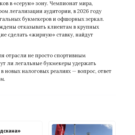
ков в «серую» зону. Чемпионат мира,
ом легализации аудитории, в 2026 году
егальных букмекеров и офшорных зеркал.
ждены отказывать клиентам в крупных
ие сделать «жирную» ставку, найдут
ля отрасли не просто спортивным
гут ли легальные букмекеры удержать
в новых налоговых реалиях — вопрос, ответ
м.
едскана»