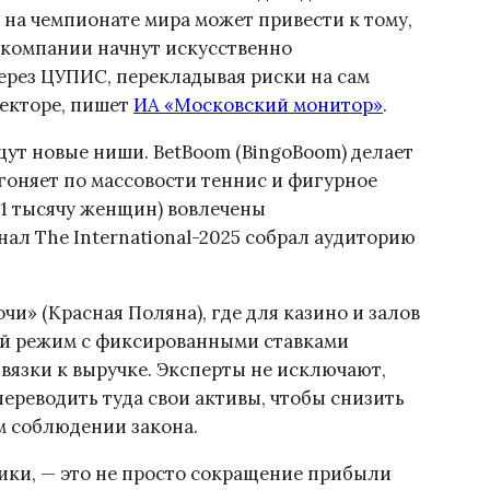
 на чемпионате мира может привести к тому,
 компании начнут искусственно
ерез ЦУПИС, перекладывая риски на сам
секторе, пишет
ИА «Московский монитор»
.
ут новые ниши. BetBoom (BingoBoom) делает
бгоняет по массовости теннис и фигурное
81 тысячу женщин) вовлечены
ал The International-2025 собрал аудиторию
чи» (Красная Поляна), где для казино и залов
ый режим с фиксированными ставками
ивязки к выручке. Эксперты не исключают,
переводить туда свои активы, чтобы снизить
 соблюдении закона.
тики, — это не просто сокращение прибыли