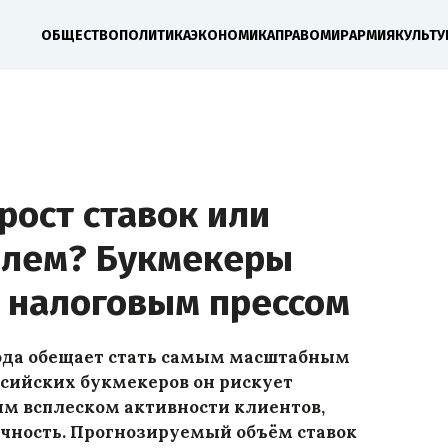
ОБЩЕСТВО
ПОЛИТИКА
ЭКОНОМИКА
ПРАВО
МИР
АРМИЯ
КУЛЬТУ
рост ставок или
блем? Букмекеры
 налоговым прессом
года обещает стать самым масштабным
ссийских букмекеров он рискует
м всплеском активности клиентов,
очность. Прогнозируемый объём ставок