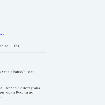
l.com
рше 18 лет.
а на BalticVoice.ru
 Facebook и Instagram)
рритории России по
2.