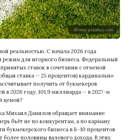
Фото: pixabay.com
вой реальностью. С начала 2026 года
й режим для игорного бизнеса. Федеральный
 принятых ставок в сочетании с отменой
 общая ставка — 25 процентов) кардинально
ассчитывает получить от букмекеров
 в 2026 году, 101,9 миллиарда — в 2027-м
ой ценой?
ка Михаил Данилов обращает внимание
ерь бьёт не по конкурентам, а по карману
и букмекерского бизнеса в 8–10 процентов
ет более половины валового дохода. В этих