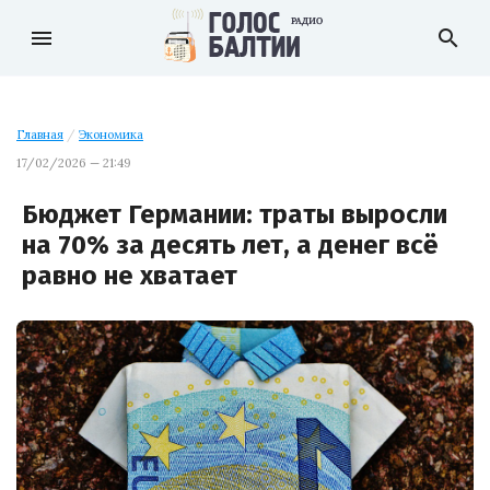
menu
search
Главная
/
Экономика
17/02/2026 — 21:49
Бюджет Германии: траты выросли
на 70% за десять лет, а денег всё
равно не хватает