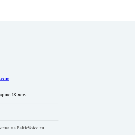
l.com
рше 18 лет.
а на BalticVoice.ru