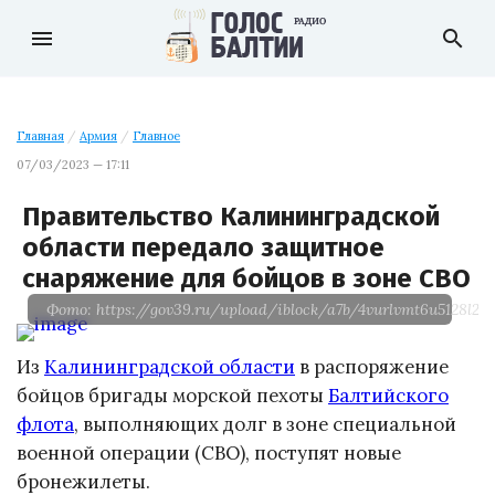
menu
search
Главная
/
Армия
/
Главное
07/03/2023 — 17:11
Правительство Калининградской
области передало защитное
снаряжение для бойцов в зоне СВО
Фото: https://gov39.ru/upload/iblock/a7b/4vurlvmt6u5128l2g
Из
Калининградской области
в распоряжение
бойцов бригады морской пехоты
Балтийского
флота
, выполняющих долг в зоне специальной
военной операции (СВО), поступят новые
бронежилеты.