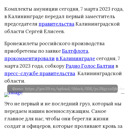
Комплекты амуниции сегодня, 7 марта 2023 года,
в Калининграде передал первый заместитель
председателя
правительства
Калининградской
области Сергей Елисеев.
Бронежилеты российского производства
приобретены по заявке
Балтфлота
,
прокомментировали
в Калининграде
сегодня, 7
марта 2023 года, собкору
Радио Голос Балтии
в
пресс-службе правительства
Калининградской
области.
Фото: https://gov39.ru/upload/iblock/056/pz38gzza0jknhm
—
Это не первый и не последний груз, который мы
передаем нашим военнослужащим. Самое
главное для нас, чтобы они берегли жизни
солдат и офицеров, которые проливают кровь за